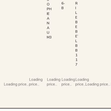
R
6-
O
I
B
PH
L
IE
E
A
B
N
E
A
B
U
E’
M3
L
B
B
1
1
7
Loading
Loading
Loading
Loading
Loading price...
price...
price...
price...
price...
Loading price...