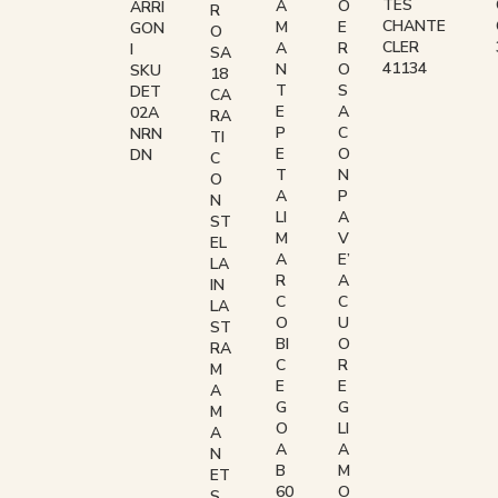
TES
O
A
ARRI
R
CHANTE
E
M
GON
O
CLER
R
A
I
SA
41134
O
N
SKU
18
S
T
DET
CA
A
E
02A
RA
C
P
NRN
TI
O
E
DN
C
N
T
O
P
A
N
A
LI
ST
V
M
EL
E’
A
LA
A
R
IN
C
C
LA
U
O
ST
O
BI
RA
R
C
M
E
E
A
G
G
M
LI
O
A
A
A
N
M
B
ET
O
60
S