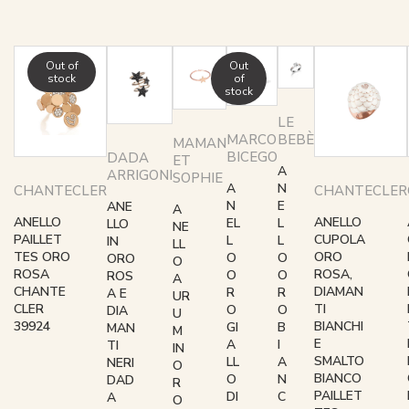
Out of
Out
stock
of
stock
LE
BEBÈ
MARCO
MAMAN
BICEGO
DADA
ET
A
ARRIGONI
SOPHIE
N
A
CHANTECLER
CHANTECLER
E
N
ANE
A
ANELLO
ANELLO
L
EL
LLO
NE
PAILLET
CUPOLA
L
L
IN
LL
TES ORO
ORO
O
O
ORO
O
ROSA
ROSA,
O
O
ROS
A
CHANTE
DIAMAN
R
R
A E
UR
CLER
TI
O
O
DIA
U
39924
BIANCHI
B
GI
MAN
M
E
I
A
TI
IN
SMALTO
A
LL
NERI
O
BIANCO
N
O
DAD
R
PAILLET
C
DI
A
O