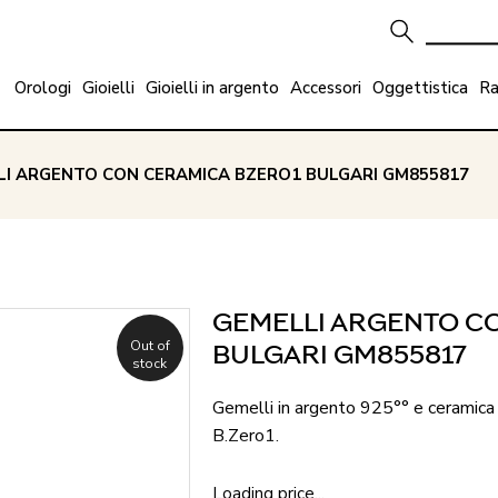
Orologi
Gioielli
Gioielli in argento
Accessori
Oggettistica
Ra
LI ARGENTO CON CERAMICA BZERO1 BULGARI GM855817
GEMELLI ARGENTO C
Out of
BULGARI GM855817
stock
Gemelli in argento 925°° e ceramica 
B.Zero1.
Loading price...