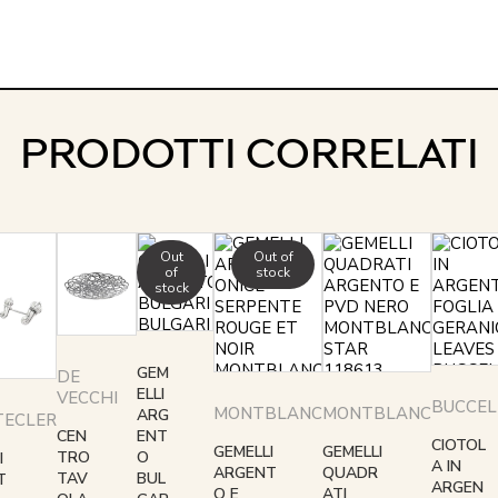
PRODOTTI CORRELATI
Out
Out of
of
stock
stock
GEM
DE
ELLI
VECCHI
BUCCEL
MONTBLANC
MONTBLANC
ARG
ECLER
CEN
ENT
CIOTOL
GEMELLI
GEMELLI
TRO
O
I
A IN
ARGENT
QUADR
TAV
BUL
T
ARGEN
O E
ATI