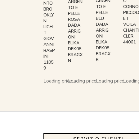
O
ARGEN
ARGEN
NTO
CORNO
TO E
TO E
BRO
PICCOL
PELLE
PELLE
OKLY
ET
BLU
ROSA
N
VOILA’
DADA
DADA
LIGH
CHANT
ARRIG
ARRIG
T
CLER
ONI
ONI
GIOV
44061
ELIKA
ELIKA
ANNI
DEK08
DEK08
RASP
BRAGX
BRAGX
INI
B
N
1105
9
Loading price...
Loading price...
Loading price...
Loading 
SERVIZIO CLIENTI