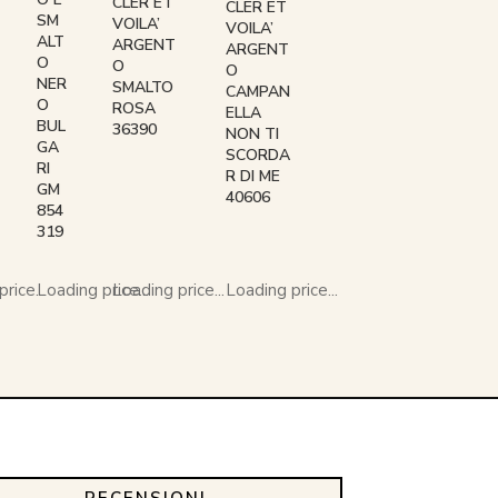
CLER ET
CLER ET
SM
VOILA’
VOILA’
ALT
ARGENT
ARGENT
O
O
O
NER
SMALTO
CAMPAN
O
ROSA
ELLA
BUL
36390
NON TI
GA
SCORDA
RI
R DI ME
GM
40606
854
319
rice...
Loading price...
Loading price...
Loading price...
RECENSIONI