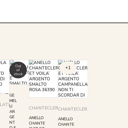
Out
+1
of
stock
GE
MEL
LATI
LI
CHANTECLER
CHANTECLER
AR
GE
ANELLO
ANELLO
NT
CHANTE
CHANTE
O E