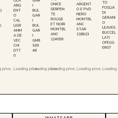
OLA
GAR
TO
ONICE
ARGENT
ARG
I
FOGLIA
SERPEN
O E PVD
ENT
BUL
O
DI
TE
NERO
O
GAR
GERANI
ROUGE
MONTBL
CAL
I
O
ET NOIR
ANC
LIGR
BUL
E
LEAVES
MONTBL
STAR
AMM
GAR
BUCCEL
ANC
118613
A DE
I
LATI
124059
VEC
GM8
OFEGG
CHI
539
ER07
DT7
48
0
price...
Loading price...
Loading price...
Loading price...
Loading price...
Loading p
WHATSAPP