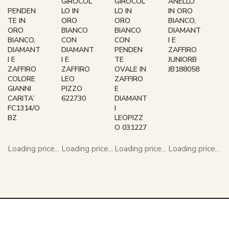
GIROCOL
GIROCOL
ANELLO
PENDEN
LO IN
LO IN
IN ORO
TE IN
ORO
ORO
BIANCO,
ORO
BIANCO
BIANCO
DIAMANT
BIANCO,
CON
CON
I E
DIAMANT
DIAMANT
PENDEN
ZAFFIRO
I E
I E
TE
JUNIORB
ZAFFIRO
ZAFFIRO
OVALE IN
JB188058
COLORE
LEO
ZAFFIRO
GIANNI
PIZZO
E
CARITA’
622730
DIAMANT
FC1314/O
I
BZ
LEOPIZZ
O 031227
Loading price...
Loading price...
Loading price...
Loading price...