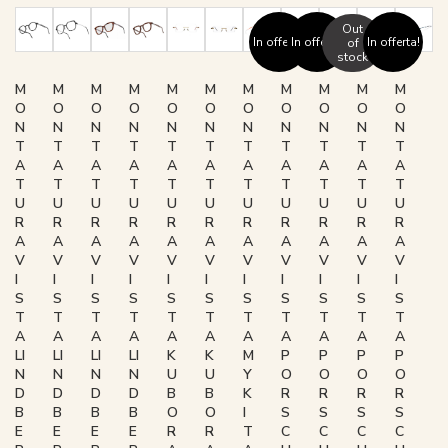
Out
In offerta!
In offerta!
In offerta!
of
stock
M
M
M
M
M
M
M
M
M
M
M
O
O
O
O
O
O
O
O
O
O
O
N
N
N
N
N
N
N
N
N
N
N
T
T
T
T
T
T
T
T
T
T
T
A
A
A
A
A
A
A
A
A
A
A
T
T
T
T
T
T
T
T
T
T
T
U
U
U
U
U
U
U
U
U
U
U
R
R
R
R
R
R
R
R
R
R
R
A
A
A
A
A
A
A
A
A
A
A
V
V
V
V
V
V
V
V
V
V
V
I
I
I
I
I
I
I
I
I
I
I
S
S
S
S
S
S
S
S
S
S
S
T
T
T
T
T
T
T
T
T
T
T
A
A
A
A
A
A
A
A
A
A
A
LI
LI
LI
LI
K
K
M
P
P
P
P
N
N
N
N
U
U
Y
O
O
O
O
D
D
D
D
B
B
K
R
R
R
R
B
B
B
B
O
O
I
S
S
S
S
E
E
E
E
R
R
T
C
C
C
C