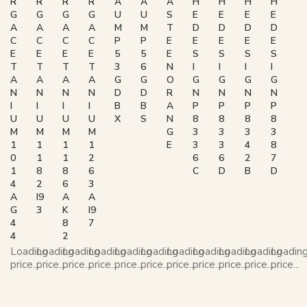
R
R
R
R
A
A
A
H
H
H
H
G
G
G
G
U
U
S
E
E
E
E
A
A
A
A
M
M
T
D
D
D
D
C
C
C
C
P
P
E
E
E
E
E
E
E
E
E
5
5
E
S
S
S
S
T
T
T
T
3
6
N
I
I
I
I
A
A
A
A
G
G
O
G
G
G
G
N
N
N
N
D
D
R
N
N
N
N
I
I
I
I
B
B
A
P
P
P
P
U
U
U
U
X
S
N
8
8
8
8
M
M
M
M
G
3
3
3
3
1
1
1
1
E
3
3
4
8
0
1
1
2
6
6
2
7
1
8
8
6
C
D
B
D
4
2
6
3
A
I9
A
A
G
3
K
I9
4
8
7
4
2
Loading
Loading
Loading
Loading
Loading
Loading
Loading
Loading
Loading
Loading
Loadin
price...
price...
price...
price...
price...
price...
price...
price...
price...
price...
price...