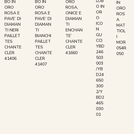
LOB
BO IN
BO IN
ORO
IN
O IN
ORO
ORO
ROSA,
ORO
OR
ROSA E
ROSA E
ONICE E
ROS
O
PAVE’ DI
PAVE’ DI
DIAMAN
A
ICO
DIAMAN
DIAMAN
TI
MAT
N
TI NERI
TI
ENCHAN
TIOL
GU
PAILLET
BIANCHI
TE’
I
CCI
TES
PAILLET
CHANTE
MOR
YBD
CHANTE
TES
CLER
054R
246
CLER
CHANTE
41660
050
503
41406
CLER
003
41407
/YB
D24
650
300
2/Y
BD2
465
030
01