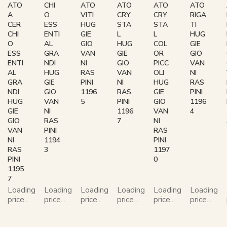
ATO
CHI
ATO
ATO
ATO
ATO
A
O
VITI
CRY
CRY
RIGA
CER
ESS
HUG
STA
STA
TI
CHI
ENTI
GIE
L
L
HUG
O
AL
GIO
HUG
COL
GIE
ESS
GRA
VAN
GIE
OR
GIO
ENTI
NDI
NI
GIO
PICC
VAN
AL
HUG
RAS
VAN
OLI
NI
GRA
GIE
PINI
NI
HUG
RAS
NDI
GIO
1196
RAS
GIE
PINI
HUG
VAN
5
PINI
GIO
1196
GIE
NI
1196
VAN
4
GIO
RAS
7
NI
VAN
PINI
RAS
NI
1194
PINI
RAS
3
1197
PINI
0
1195
7
Loading
Loading
Loading
Loading
Loading
Loading
price...
price...
price...
price...
price...
price...