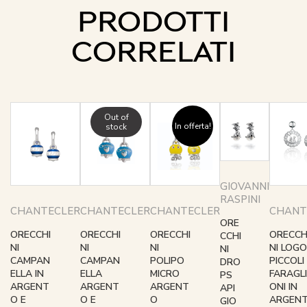
PRODOTTI
CORRELATI
Out of
In offerta!
stock
GIOVANNI
RASPINI
CHANTECLER
CHANTECLER
CHANTECLER
CHANT
ORE
ORECCHI
ORECCHI
ORECCHI
ORECCH
CCHI
NI
NI
NI
NI LOGO
NI
CAMPAN
CAMPAN
POLIPO
PICCOLI
DRO
ELLA IN
ELLA
MICRO
FARAGLI
PS
ARGENT
ARGENT
ARGENT
ONI IN
API
O E
O E
O
ARGEN
GIO