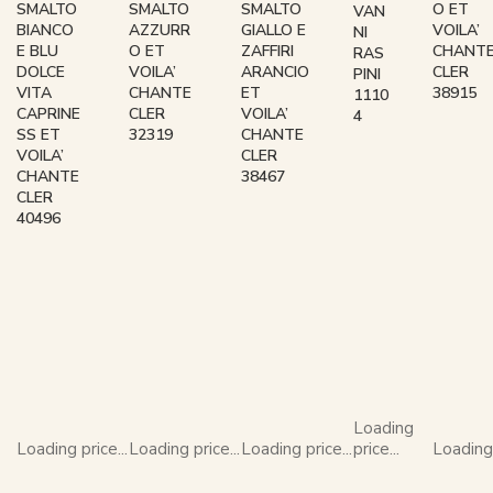
SMALTO
SMALTO
SMALTO
O ET
VAN
BIANCO
AZZURR
GIALLO E
VOILA’
NI
E BLU
O ET
ZAFFIRI
CHANT
RAS
DOLCE
VOILA’
ARANCIO
CLER
PINI
VITA
CHANTE
ET
38915
1110
CAPRINE
CLER
VOILA’
4
SS ET
32319
CHANTE
VOILA’
CLER
CHANTE
38467
CLER
40496
Loading
Loading price...
Loading price...
Loading price...
price...
Loading 