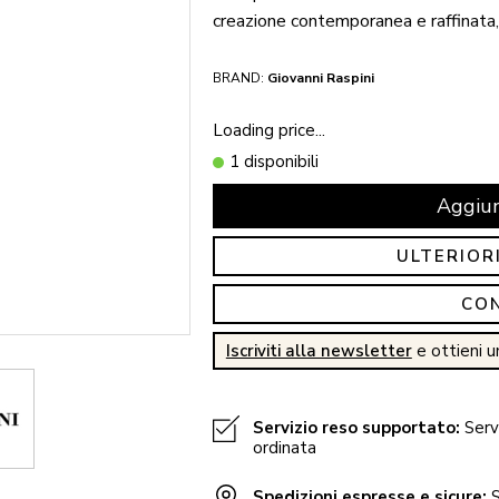
creazione contemporanea e raffinata,
BRAND:
Giovanni Raspini
Loading price...
1 disponibili
Aggiun
ULTERIOR
CO
Iscriviti alla newsletter
e ottieni u
Servizio reso supportato:
Servi
ordinata
Spedizioni espresse e sicure:
S