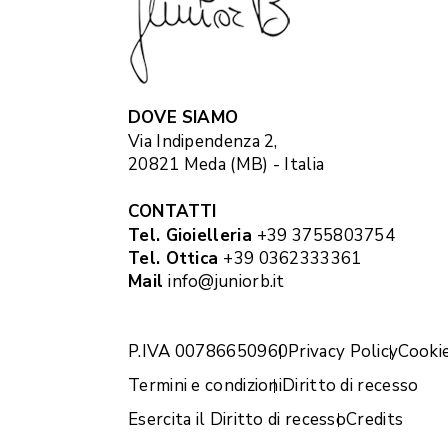
DOVE SIAMO
Via Indipendenza 2,
20821 Meda (MB) - Italia
CONTATTI
Tel. Gioielleria
+39 3755803754
Tel. Ottica
+39 0362333361
Mail
info@juniorb.it
P.IVA 00786650960
Privacy Policy
Cookie
Termini e condizioni
Diritto di recesso
Esercita il Diritto di recesso
Credits