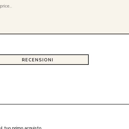
rice...
RECENSIONI
ul tuo primo acquisto