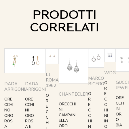
PRODOTTI
CORRELATI
WDG
LJ
MARCO
ROMA
GUCCI
O
BICEGO
DADA
DADA
1962
JEWE
R
ARRIGONI
ARRIGONI
E
O
CHANTECLER
O
ORE
C
R
ORE
ORE
R
CCH
ORECCHI
C
E
CCHI
CCHI
E
INI
NI
HI
C
NO
NI
C
OR
CAMPAN
NI
C
ORO
ORO
C
O
ELLA
IN
HI
ROS
ROS
H
BIA
ORO
O
N
A
A E
I