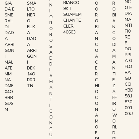
NC
BIANCO
R
O
GIA
SMA
N
O E
9KT
O
O
DA E
LTO
I
DIA
SUAMEM
BI
R
SME
NER
O
MA
CHANTE
A
O
RAL
O
R
NTI
CLER
N
BI
DI
ELIK
O
FIO
40603
C
A
DAD
A
R
RE
O
N
A
DAD
O
E
DI
C
ARRI
A
S
DO
A
O
GON
ARRI
A
PPI
M
A
I
GON
E
A G
A
C
MAL
I
D
FLO
N
E
AFE
DEK
I
RA
TI
R
MMI
14O
A
GU
E
C
NA
RRR
M
CCI
Z
HI
DMF
TN
A
YBD
A
O
04O
N
581
FF
C
RRR
T
830
IR
O
GDS
I
001
O
N
M
C
00U
W
A
O
O
M
N
RL
O
C
D
E
U
DI
DI