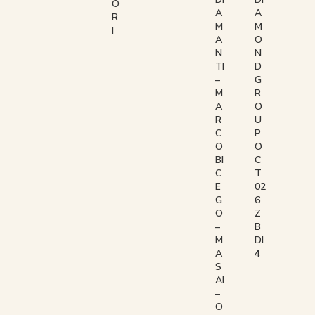
O
A
A
R
M
M
I
O
A
N
N
D
TI
G
–
R
M
O
A
U
R
P
C
O
O
C
BI
T
C
02
E
6
G
Z
O
B
–
DI
M
4
A
S
AI
–
O