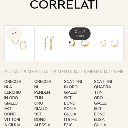
CORRELATI
Out of
+4
stock
GIULIA ITS ME
GIULIA ITS ME
GIULIA ITS ME
GIULIA ITS ME
ORECCHI
ORECCHI
SCATTINI
SCATTINI
NI A
NI
IN ORO
QUADRA
CERCHIO
PENDEN
GIALLO
TI IN
IN ORO
TI IN
9KT
ORO
GIALLO
ORO
BOND
GIALLO
9KT
GIALLO
SONIA
9KT
BOND
9KT
GIULIA
BOND
VITTORI
BOND
ITS ME
ELISA
A GIULIA
ALESSIA
B/10
GIULIA