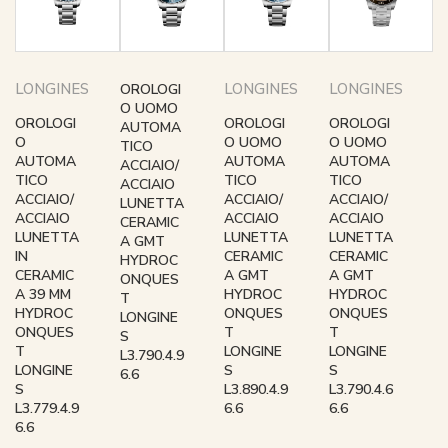
LONGINES
LONGINES
LONGINES
OROLOGI
O UOMO
OROLOGI
OROLOGI
OROLOGI
AUTOMA
O
O UOMO
O UOMO
TICO
AUTOMA
AUTOMA
AUTOMA
ACCIAIO/
TICO
TICO
TICO
ACCIAIO
ACCIAIO/
ACCIAIO/
ACCIAIO/
LUNETTA
ACCIAIO
ACCIAIO
ACCIAIO
CERAMIC
LUNETTA
LUNETTA
LUNETTA
A GMT
IN
CERAMIC
CERAMIC
HYDROC
CERAMIC
A GMT
A GMT
ONQUES
A 39 MM
HYDROC
HYDROC
T
HYDROC
ONQUES
ONQUES
LONGINE
ONQUES
T
T
S
T
LONGINE
LONGINE
L3.790.4.9
LONGINE
S
S
6.6
S
L3.890.4.9
L3.790.4.6
L3.779.4.9
6.6
6.6
6.6