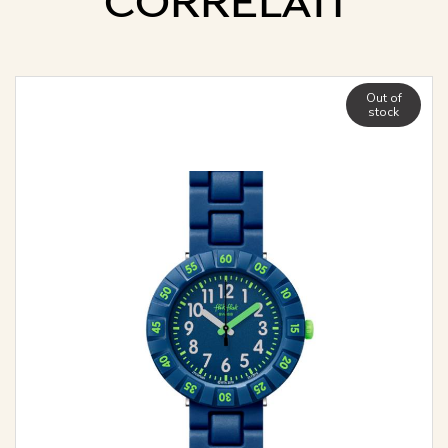
CORRELATI
Out of
stock