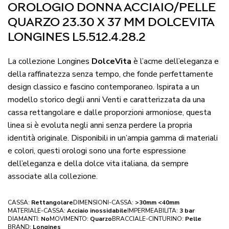
OROLOGIO DONNA ACCIAIO/PELLE
QUARZO 23.30 X 37 MM DOLCEVITA
LONGINES L5.512.4.28.2
La collezione Longines
DolceVita
è l’acme dell’eleganza e
della raffinatezza senza tempo, che fonde perfettamente
design classico e fascino contemporaneo. Ispirata a un
modello storico degli anni Venti e caratterizzata da una
cassa rettangolare e dalle proporzioni armoniose, questa
linea si è evoluta negli anni senza perdere la propria
identità originale. Disponibili in un’ampia gamma di materiali
e colori, questi orologi sono una forte espressione
dell’eleganza e della dolce vita italiana, da sempre
associate alla collezione.
CASSA:
Rettangolare
DIMENSIONI-CASSA:
>30mm <40mm
MATERIALE-CASSA:
Acciaio inossidabile
IMPERMEABILITA:
3 bar
DIAMANTI:
No
MOVIMENTO:
Quarzo
BRACCIALE-CINTURINO:
Pelle
BRAND:
Longines