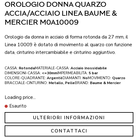
OROLOGIO DONNA QUARZO
ACCIA/ACCIAIO LINEA BAUME &
MERCIER M0A10009
Orologio da donna in acciaio di forma rotonda da 27 mm, il
Linea 10009 è dotato di movimento al quarzo con funzione
data, cinturino intercambiabile e cinturino aggiuntivo.
CASSA:
Rotonda
MATERIALE-CASSA:
Acciaio inossidabile
DIMENSIONI-CASSA:
<=30mm
IMPERMEABILITA:
5 bar
COLORE-QUADRANTE:
Argentè
DIAMANTI:
No
MOVIMENTO:
Quarzo
BRACCIALE-CINTURINO:
Metallo, Pelle
BRAND:
Baume & Mercier
Loading price...
Esaurito
ULTERIORI INFORMAZIONI
CONTATTACI