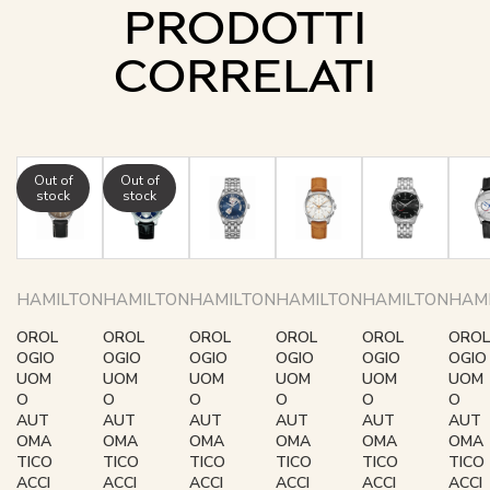
PRODOTTI
CORRELATI
Out of
Out of
stock
stock
HAMILTON
HAMILTON
HAMILTON
HAMILTON
HAMILTON
HAM
OROL
OROL
OROL
OROL
OROL
OROL
OGIO
OGIO
OGIO
OGIO
OGIO
OGIO
UOM
UOM
UOM
UOM
UOM
UOM
O
O
O
O
O
O
AUT
AUT
AUT
AUT
AUT
AUT
OMA
OMA
OMA
OMA
OMA
OMA
TICO
TICO
TICO
TICO
TICO
TICO
ACCI
ACCI
ACCI
ACCI
ACCI
ACCI