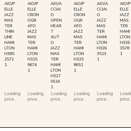
AIO/P
AIO/P
AIO/A
AIO/P
AIO/A
AIO/P
ELLE
ELLE
CCIAI
ELLE
CCIAI
ELLE
JAZZ
CRON
O
CRON
O
JAZZ
MAS
OGR
OPEN
OGR
JAZZ
MAS
TER
AFO
HEAR
AFO
MAS
TER
THIN
JAZZ
T
JAZZ
TER
HAMI
LINE
MAS
AUT
MAS
HAMI
LTON
HAMI
TER
O
TER
LTON
H326
LTON
HAMI
JAZZ
HAMI
H326
3578
H385
LTON
MAS
LTON
3513
1
2572
H325
TER
H325
1
1
9674
HAMI
8651
1
LTON
1
H327
0514
1
Loading
Loading
Loading
Loading
Loading
Load
price...
price...
price...
price...
price...
price..