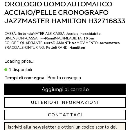
OROLOGIO UOMO AUTOMATICO
ACCIAIO/PELLE CRONOGRAFO
JAZZMASTER HAMILTON H32716833
CASSA:
Rotonda
MATERIALE-CASSA:
Acciaio inossidabile
DIMENSIONI-CASSA:
>=40mm
IMPERMEABILITA:
10 bar
COLORE-QUADRANTE:
Nero
DIAMANTI:
No
MOVIMENTO:
Automatico
BRACCIALE-CINTURINO:
Pelle
BRAND:
Hamilton
Loading price...
1 disponibili
Tempi di consegna
Pronta consegna
Aggiungi al carrello
ULTERIORI INFORMAZIONI
CONTATTACI
Iscriviti alla newsletter
e ottieni un codice sconto del