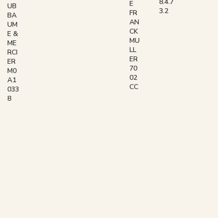
8.4.7
E
UB
3.2
FR
BA
AN
UM
CK
E &
MU
ME
LL
RCI
ER
ER
70
M0
02
A1
CC
033
8