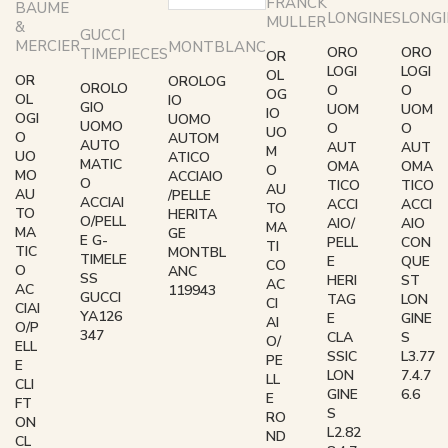
FRANCK
BAUME
LONGINES
LONGI
MULLER
&
GUCCI
MERCIER
MONTBLANC
ORO
ORO
TIMEPIECES
OR
LOGI
LOGI
OL
OR
OROLOG
OROLO
O
O
OG
OL
IO
GIO
UOM
UOM
IO
OGI
UOMO
UOMO
O
O
UO
O
AUTOM
AUTO
AUT
AUT
M
UO
ATICO
MATIC
OMA
OMA
O
MO
ACCIAIO
O
TICO
TICO
AU
AU
/PELLE
ACCIAI
ACCI
ACCI
TO
TO
HERITA
O/PELL
AIO/
AIO
MA
MA
GE
E G-
PELL
CON
TI
TIC
MONTBL
TIMELE
E
QUE
CO
O
ANC
SS
HERI
ST
AC
AC
119943
GUCCI
TAG
LON
CI
CIAI
YA126
E
GINE
AI
O/P
347
CLA
S
O/
ELL
SSIC
L3.77
PE
E
LON
7.4.7
LL
CLI
GINE
6.6
E
FT
S
RO
ON
L2.82
ND
CL