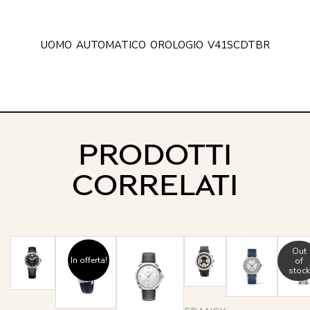
UOMO
AUTOMATICO
OROLOGIO
V41SCDTBR
PRODOTTI
CORRELATI
Out
In offerta!
of
stock