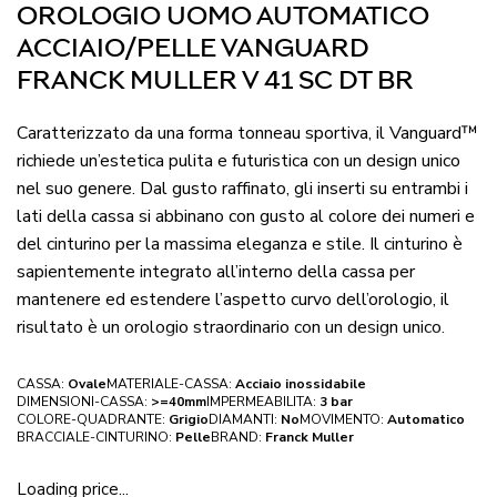
OROLOGIO UOMO AUTOMATICO
ACCIAIO/PELLE VANGUARD
FRANCK MULLER V 41 SC DT BR
Caratterizzato da una forma tonneau sportiva, il Vanguard™
richiede un’estetica pulita e futuristica con un design unico
nel suo genere. Dal gusto raffinato, gli inserti su entrambi i
lati della cassa si abbinano con gusto al colore dei numeri e
del cinturino per la massima eleganza e stile. Il cinturino è
sapientemente integrato all’interno della cassa per
mantenere ed estendere l’aspetto curvo dell’orologio, il
risultato è un orologio straordinario con un design unico.
CASSA:
Ovale
MATERIALE-CASSA:
Acciaio inossidabile
DIMENSIONI-CASSA:
>=40mm
IMPERMEABILITA:
3 bar
COLORE-QUADRANTE:
Grigio
DIAMANTI:
No
MOVIMENTO:
Automatico
BRACCIALE-CINTURINO:
Pelle
BRAND:
Franck Muller
Loading price...