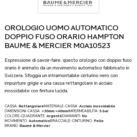
OROLOGIO UOMO AUTOMATICO
DOPPIO FUSO ORARIO HAMPTON
BAUME & MERCIER M0A10523
Espressione di savoir-faire, questo orologio con doppio fuso
orario è animato da un movimento automatico fabbricato in
Svizzera. Sfoggia un intramontabile cinturino nero con
impunture grigie e una cassa rettangolare in acciaio
inossidabile con finitura lucida.
CASSA:
Rettangolare
MATERIALE-CASSA:
Acciaio inossidabile
DIMENSIONI-CASSA:
>30mm <40mm
IMPERMEABILITA:
5 bar
COLORE-QUADRANTE:
Argentè
DIAMANTI:
No
MOVIMENTO:
Automatico
BRACCIALE-CINTURINO:
Pelle
BRAND:
Baume & Mercier