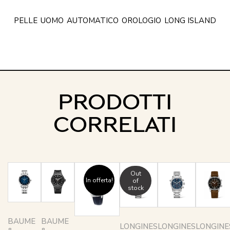
PELLE
UOMO
AUTOMATICO
OROLOGIO
LONG ISLAND
PRODOTTI
CORRELATI
Out
In offerta!
of
stock
BAUME
BAUME
LONGINES
LONGINES
LONGINE