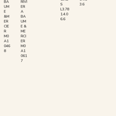
BA
RIVI
S
3.6
UM
ER
L3.78
E
A
1.4.0
&M
BA
6.6
ER
UM
CIE
E &
R
ME
M0
RCI
A1
ER
046
M0
8
A1
061
7