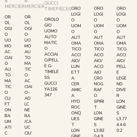
&
&
GUCCI
MERCIER
MERCIER
ORO
ORO
ORO
TIMEPIECES
LOGI
LOGI
LOGI
OR
OR
OROLO
O
O
O
OL
OL
GIO
UOM
UOM
UOM
OGI
OGI
UOMO
O
O
O
O
O
AUTO
AUT
AUT
AUT
UO
UO
MATIC
OMA
OMA
OMA
MO
MO
O
TICO
TICO
TICO
AC
AU
ACCIAI
ACCI
ACCI
ACCI
CIAI
TO
O/PELL
AIO/
AIO/
AIO/
O
MA
E G-
LUN
ACCI
PELL
AU
TIC
TIMELE
ETT
AIO
E
TO
O
SS
A
CRO
LEGE
MA
AC
GUCCI
CER
NOG
ND
TIC
CIAI
YA126
AMIC
RAF
DIVE
O
O-
347
A
O
R
CLI
AD
HYD
SPIRI
LON
FT
LC
ROC
T
GINE
ON
NE
ONQ
LON
S
BA
RA
UES
GINE
L3.77
UM
/CA
T
S
4.4.6
ATI
UC
LON
L3.82
0.2
C
CIU’
GINE
0.4.9