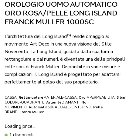
OROLOGIO UOMO AUTOMATICO
ORO ROSA/PELLE LONG ISLAND
FRANCK MULLER 1000SC
L’architettura del Long Island™ rende omaggio al
movimento Art Deco in una nuova visione del Stile
Novecento. La Long Island, guidata dalla sua forma
rettangolare e dai numeri, è diventata una delle principali
collezioni di Franck Muller. Disponibile in varie misure e
complicazioni, il Long Island è progettato per adattarsi
perfettamente al polso del suo proprietario.
CASSA:
Rettangolare
MATERIALE-CASSA:
Oro
IMPERMEABILITA:
3 bar
COLORE-QUADRANTE:
Argentè
DIAMANTI:
No
MOVIMENTO:
Automatico
BRACCIALE-CINTURINO:
Pelle
BRAND:
Franck Muller
Loading price...
1 disponibili