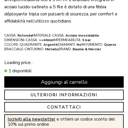
acciaio lucido-satinato a 5 file è dotato di una fibbia
déployante tripla con pulsanti di sicurezza, per comfort e
affidabilità nell’utilizzo quotidiano.
CASSA:
Rotonda
MATERIALE-CASSA:
Acciaio inossidabile
DIMENSIONI-CASSA:
>=40mm
IMPERMEABILITA:
5 bar
COLORE-QUADRANTE:
Argentè
DIAMANTI:
No
MOVIMENTO:
Quarzo
BRACCIALE-CINTURINO:
Metallo
BRAND:
Baume & Mercier
Loading price...
1 disponibili
Aggiungi al carrello
ULTERIORI INFORMAZIONI
CONTATTACI
Iscriviti alla newsletter
e ottieni un codice sconto del
10% sul primo ordine