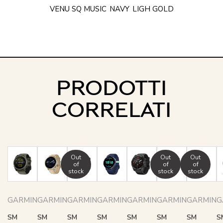
VENU SQ MUSIC
NAVY
LIGH GOLD
PRODOTTI
CORRELATI
Out
Out
Out
of
of
of
stock
stock
stock
GARMIN
GARMIN
GARMIN
GARMIN
GARMIN
GARMIN
GARMIN
G
SM
SM
SM
SM
SM
SM
SM
S