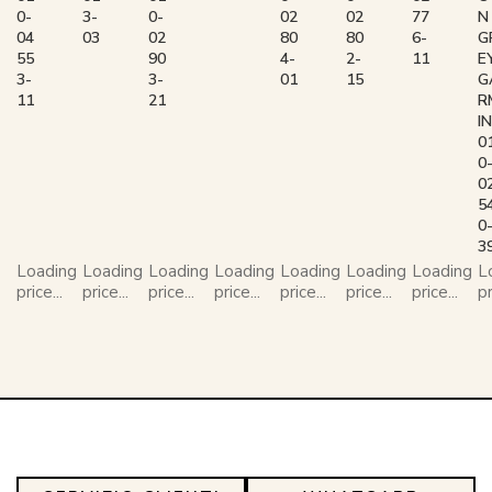
0-
3-
0-
02
02
77
N
04
03
02
80
80
6-
G
55
90
4-
2-
11
E
3-
3-
01
15
G
11
21
R
IN
0
0
0
5
0
3
Loading
Loading
Loading
Loading
Loading
Loading
Loading
L
price...
price...
price...
price...
price...
price...
price...
pr