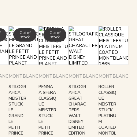
f
Out of
Out of
stock
stock
ANC
MONTBLANC
MONTBLANC
MONTBLANC
MONTBLANC
STILOGR
PENNA
STILOGR
ROLLER
AFICA
A SFERA
AFICA
CLASSIQ
MEISTER
CLASSIQ
GREAT
UE
STUCK
UE
CHARAC
MEISTER
LE
MEISTER
TERS
STUCK
GRAND
STUCK
WALT
PLATINU
LE
LE
DISNEY
M
PETIT
PETIT
LIMITED
COATED
PRINCE
PRINCE
EDITION
MONTBL