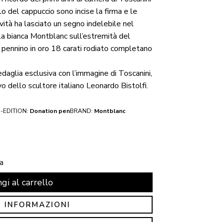
o del cappuccio sono incise la firma e le
vità ha lasciato un segno indelebile nel
la bianca Montblanc sull’estremità del
l pennino in oro 18 carati rodiato completano
aglia esclusiva con l’immagine di Toscanini,
vo dello scultore italiano Leonardo Bistolfi.
-EDITION:
Donation pen
BRAND:
Montblanc
a
gi al carrello
I INFORMAZIONI