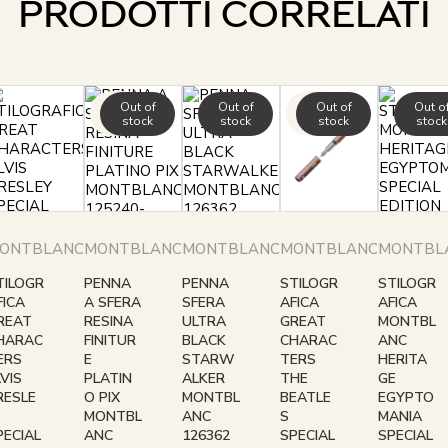
PRODOTTI CORRELATI
Out of
Out of
Out of
Out o
+4
+2
stock
stock
stock
stock
ONTBLANC
MONTBLANC
MONTBLANC
MONTBLANC
MONTBL
TILOGR
PENNA
PENNA
STILOGR
STILOGR
FICA
A SFERA
SFERA
AFICA
AFICA
REAT
RESINA
ULTRA
GREAT
MONTBL
HARAC
FINITUR
BLACK
CHARAC
ANC
ERS
E
STARW
TERS
HERITA
LVIS
PLATIN
ALKER
THE
GE
RESLE
O PIX
MONTBL
BEATLE
EGYPTO
MONTBL
ANC
S
MANIA
PECIAL
ANC
126362
SPECIAL
SPECIAL