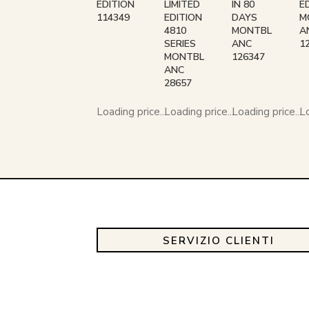
EDITION
LIMITED
IN 80
E
114349
EDITION
DAYS
M
4810
MONTBL
A
SERIES
ANC
1
MONTBL
126347
ANC
28657
Loading price...
Loading price...
Loading price...
Lo
SERVIZIO CLIENTI