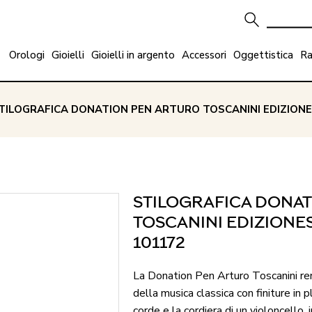
Orologi
Gioielli
Gioielli in argento
Accessori
Oggettistica
Ra
STILOGRAFICA DONATION PEN ARTURO TOSCANINI EDIZION
STILOGRAFICA DONA
TOSCANINI EDIZION
101172
La Donation Pen Arturo Toscanini re
della musica classica con finiture in p
corde e la cordiera di un violoncello, i