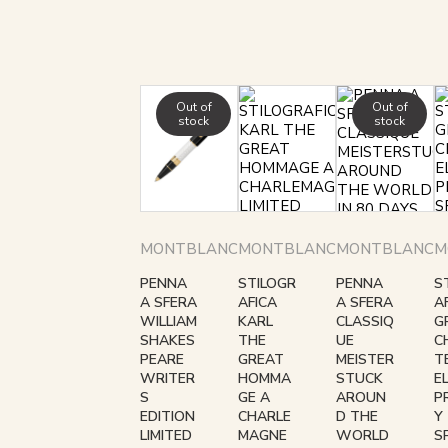
Out of
Out of
stock
stock
MONTBLANC
MONTBLANC
MONTBLANC
M
PENNA
STILOGR
PENNA
S
A SFERA
AFICA
A SFERA
A
WILLIAM
KARL
CLASSIQ
G
SHAKES
THE
UE
C
PEARE
GREAT
MEISTER
T
WRITER
HOMMA
STUCK
E
S
GE A
AROUN
P
EDITION
CHARLE
D THE
Y
LIMITED
MAGNE
WORLD
S