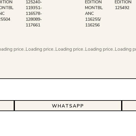
DITION
125240-
EDITION
EDITION
ONTBL
119351-
MONTBL
125492
NC
116578-
ANC
25504
128089-
116255/
117661
116256
ading price...
Loading price...
Loading price...
Loading price...
Loading pri
WHATSAPP