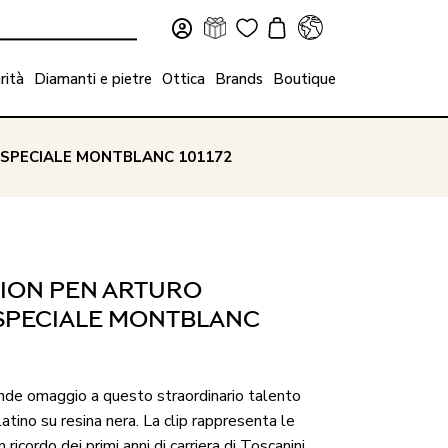
rità
Diamanti e pietre
Ottica
Brands
Boutique
ESPECIALE MONTBLANC 101172
TION PEN ARTURO
ESPECIALE MONTBLANC
nde omaggio a questo straordinario talento
latino su resina nera. La clip rappresenta le
n ricordo dei primi anni di carriera di Toscanini