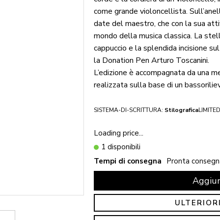
come grande violoncellista. Sull’anell
date del maestro, che con la sua atti
mondo della musica classica. La stel
cappuccio e la splendida incisione su
la Donation Pen Arturo Toscanini.
L’edizione è accompagnata da una med
realizzata sulla base di un bassorilie
SISTEMA-DI-SCRITTURA:
Stilografica
LIMITED
Loading price...
1 disponibili
Tempi di consegna
Pronta consegn
Aggiun
ULTERIOR