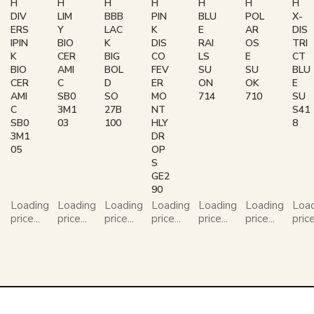
H
H
H
H
H
H
H
DIV
LIM
BBB
PIN
BLU
POL
X-
ERS
Y
LAC
K
E
AR
DIS
IPIN
BIO
K
DIS
RAI
OS
TRI
K
CER
BIG
CO
LS
E
CT
BIO
AMI
BOL
FEV
SU
SU
BLU
CER
C
D
ER
ON
OK
E
AMI
SB0
SO
MO
714
710
SU
C
3M1
27B
NT
S41
SB0
03
100
HLY
8
3M1
DR
05
OP
S
GE2
90
Loading
Loading
Loading
Loading
Loading
Loading
Loa
price...
price...
price...
price...
price...
price...
price