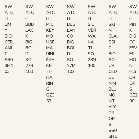
SW
SW
SW
SW
SW
SW
SW
ATC
ATC
ATC
ATC
ATC
ATC
ATC
H
H
H
H
H
H
H
LIM
BBB
MIC
BBB
SIL
SKI
PIN
Y
LAC
KEY
LAN
VER
N
K
BIO
K
MO
CO
WA
CLA
DIS
CER
BIG
USE
BIG
KA
SSI
CO
AMI
BOL
MA
BOL
TI
C
FEV
C
D
RINI
D
SO
BIO
ER
SB0
SO
ÈRE
SO
28N
SO
MO
3M1
27B
KEI
27M
100
UR
NT
03
100
TH
102
CED
HLY
HA
DE
DR
RIN
NIM
OP
G
BLU
S
GZ3
MO
GE2
52
NT
90
HLY
DR
OP
S
SS0
8N1