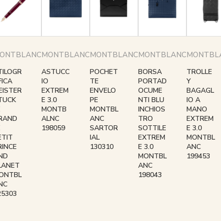
ONTBLANC
MONTBLANC
MONTBLANC
MONTBLANC
MONTBL
TILOGR
ASTUCC
POCHET
BORSA
TROLLE
FICA
IO
TE
PORTAD
Y
EISTER
EXTREM
ENVELO
OCUME
BAGAGL
TUCK
E 3.0
PE
NTI BLU
IO A
E
MONTB
MONTBL
INCHIOS
MANO
RAND
ALNC
ANC
TRO
EXTREM
E
198059
SARTOR
SOTTILE
E 3.0
ETIT
IAL
EXTREM
MONTBL
RINCE
130310
E 3.0
ANC
ND
MONTBL
199453
LANET
ANC
ONTBL
198043
NC
25303