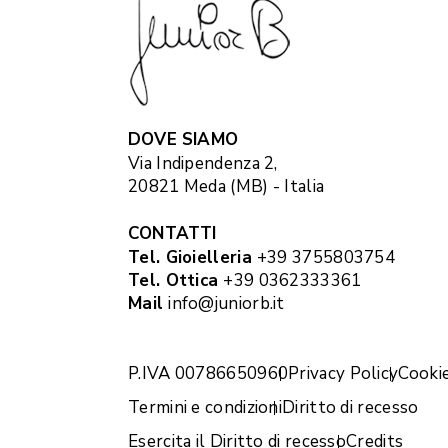
DOVE SIAMO
Via Indipendenza 2,
20821 Meda (MB) - Italia
CONTATTI
Tel. Gioielleria
+39 3755803754
Tel. Ottica
+39 0362333361
Mail
info@juniorb.it
P.IVA 00786650960
Privacy Policy
Cookie
Termini e condizioni
Diritto di recesso
Esercita il Diritto di recesso
Credits