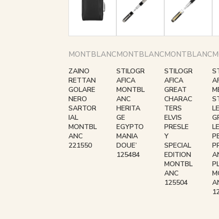
MONTBLANC
MONTBLANC
MONTBLANC
M
ZAINO
STILOGR
STILOGR
S
RETTAN
AFICA
AFICA
A
GOLARE
MONTBL
GREAT
M
NERO
ANC
CHARAC
S
SARTOR
HERITA
TERS
L
IAL
GE
ELVIS
G
MONTBL
EGYPTO
PRESLE
L
ANC
MANIA
Y
P
221550
DOUE’
SPECIAL
P
125484
EDITION
A
MONTBL
P
ANC
M
125504
A
1