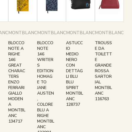
ANC
MONTBLANC
MONTBLANC
MONTBLANC
MONTBLANC
BLOCCO
BLOCCO
ASTUCC
TROUSS
NOTE A
NOTE
IO
E DA
RIGHE
146
MEDIO
TOILETT
146
WRITER
NERO
E
GREAT
S
CON
GRANDE
CHARAC
EDITION
DETTAG
ROSSA
TERS
HOMAG
LI BLU
SARTOR
ENZO
E TO
BLU
IAL
FERRARI
JANE
SPIRIT
MONTBL
GIALLO
AUSTEN
MONTBL
ANC
MODEN
,
ANC
116763
A
COLORE
128737
MONTBL
BLU A
ANC
RIGHE
134717
MONTBL
ANC