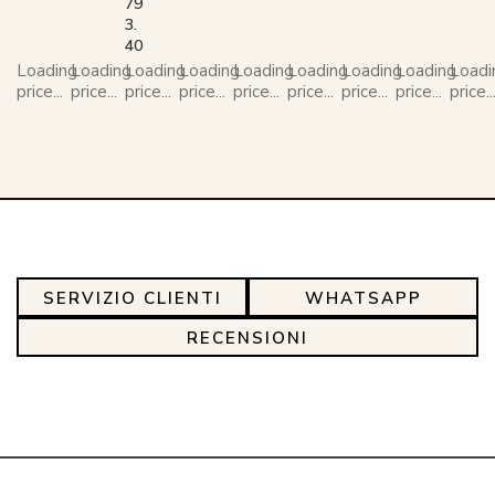
79
3.
40
Loading
Loading
Loading
Loading
Loading
Loading
Loading
Loading
Loadi
price...
price...
price...
price...
price...
price...
price...
price...
price..
SERVIZIO CLIENTI
WHATSAPP
RECENSIONI