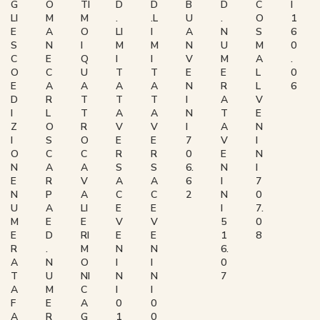
G
O
TI
D
D
B
D
C
I
LI
M
M
.
.L
U
.
O
1
E
A
O
LI
I
A
N
S
6
S
N
I
M
M
N
U
M
0
C
E
Q
I
I
V
M
A
.
O
C
U
T
T
E
E
L
0
E
A
A
A
A
N
R
L
6
D
R
T
T
T
I
A
V
I
L
T
A
A
N
T
E
Z
O
R
V
V
I
A
N
I
S
O
E
E
7
V
I
O
C
C
R
R
0
E
N
N
A
A
S
S
6.
N
I
E
R
V
A
A
6
I
7
N
P
A
C
C
2
N
0
U
A
LI
E
E
I
7.
M
E
E
V
V
5
0
E
D
RI
E
E
1
8
R
.
M
N
N
6.
A
N
O
I
I
0
T
U
NI
N
N
7
A
M
C
I
I
F
E
A
0
0
A
R
G
1
0