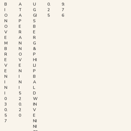
B
A
U
0.
9.
I
T
G
2
7
O
A
GI
5
6
N
P
S
O
E
B
V
R
E
E
A
R
M
N
G
B
N
&
R
O
P
E
V
HI
V
E
LI
E
N
P
N
I
B
I
N
A
N
I
L
I
5
D
0
2
W
3
0.
IN
0.
2
V
5
0
E
7
NI
NI