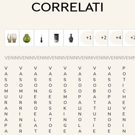
CORRELATI
+1
+2
+4
+
VENINI
VENINI
VENINI
VENINI
VENINI
VENINI
VENINI
VENINI
VENIN
V
V
V
V
V
V
V
V
P
A
A
A
A
A
A
A
A
O
S
S
S
S
S
S
S
S
T
O
O
O
O
O
O
O
O
I
M
M
N
G
S
O
B
O
C
U
U
E
E
M
P
A
P
H
R
R
R
S
O
A
T
A
E
A
R
O
S
K
LI
T
LI
V
N
I
E
A
I
N
U
N
E
A
N
L
T
N
O
T
O
N
P
E
A
O
G
L
I
D
I
A
R
T
E
E
A
E
E
N