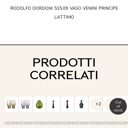
RODOLFO DORDONI
515.09
VASO
VENINI
PRINCIPE
LATTIMO
PRODOTTI
CORRELATI
Out
+2
+2
of
stock
VENINI
VENINI
VENINI
VENINI
VENINI
VENINI
VENINI
VENINI
VENIN