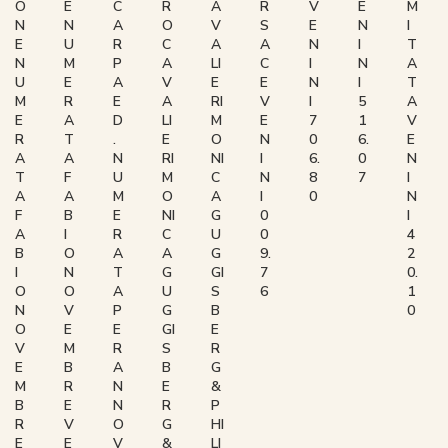
O
E
C
R
A
R
V
E
M
N
N
A
O
V
S
E
N
I
E
U
R
C
A
A
N
I
T
N
M
P
A
LI
C
I
N
A
U
E
A
V
E
E
N
I
T
M
R
E
A
RI
V
I
5
A
E
A
D
LI
M
E
7
1
V
R
T
.
E
O
N
0
6.
E
A
A
N
RI
NI
I
6.
0
N
T
F
U
M
C
N
8
7
I
A
A
M
O
A
I
0
N
F
B
E
NI
G
0
I
A
I
R
C
U
0
4
B
O
A
A
G
9.
2
I
N
T
G
GI
7
0.
O
O
A
U
S
6
1
N
V
P
G
B
0
O
E
E
GI
E
V
M
R
S
R
E
B
A
B
G
M
R
N
E
&
B
E
N
R
P
R
V
O
G
HI
E
E
V
&
LI