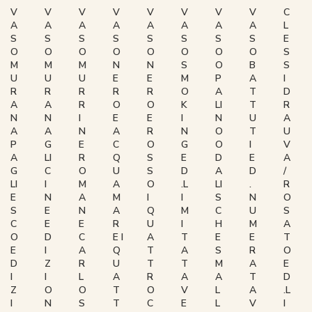
V
V
V
V
V
V
V
V
C
A
A
A
A
A
A
A
A
L
S
S
S
S
S
S
S
S
E
O
O
O
O
O
O
O
O
S
M
M
M
N
N
S
O
B
S
U
U
U
E
E
M
P
A
I
R
R
R
R
R
O
A
T
D
A
A
R
O
O
K
LI
T
R
N
N
I
E
E
I
N
U
A
A
A
N
A
R
N
O
T
U
P
G
E
C
O
G
O
I
V
A
LI
R
Q
S
E
D
E
A
G
C
O
U
S
D
A
D
/
LI
I
M
A
O
.L
LI
.
R
E
N
A
M
I
I
S
N
O
S
E
N
A
Q
M
C
U
S
C
E
E
R
U
I
H
M
A
O
D
C
E I
A
T
E
E
T
E
I
A
Q
T
A
S
R
O
D
Z
R
U
T
T
M
A
E
I
I
L
A
R
A
A
T
D
Z
O
O
T
O
V
L
A
.L
I
N
S
T
C
E
L
V
I