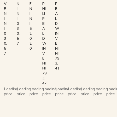
V
N
E
P
P
E
I
N
HI
B
N
N
I
LI
A
I
I
N
P
L
N
0
I
B
D
I
3
5
A
W
0
0.
2
L
IN
3
5
0.
D
V
0.
7
2
W
E
5
0
IN
NI
7
V
NI
E
79
NI
3.
NI
41
79
3.
42
Loading
Loading
Loading
Loading
Loading
Loading
Loading
Loading
Loadi
price...
price...
price...
price...
price...
price...
price...
price...
price..