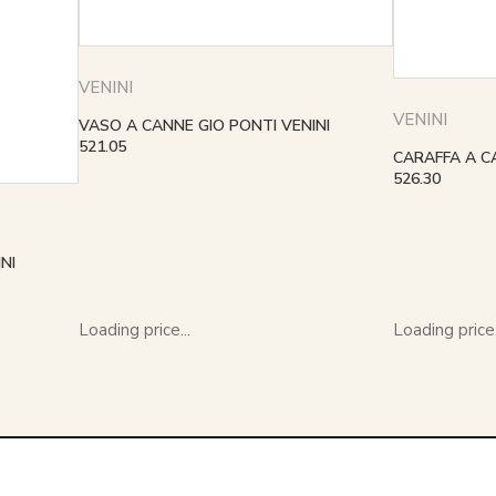
VENINI
VENINI
VASO A CANNE GIO PONTI VENINI
521.05
CARAFFA A C
526.30
NI
Loading price...
Loading price.