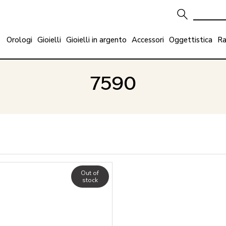
Orologi
Gioielli
Gioielli in argento
Accessori
Oggettistica
Ra
7590
Out of
stock