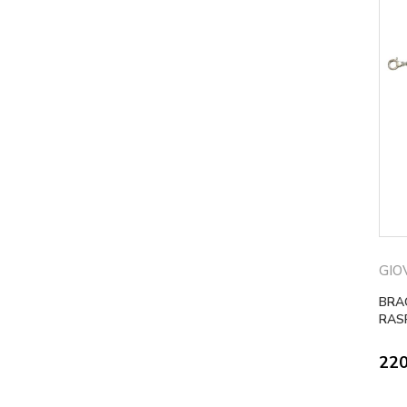
GIO
BRAC
RASP
22