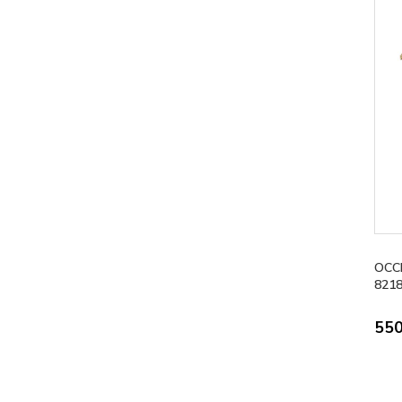
OCC
821
55