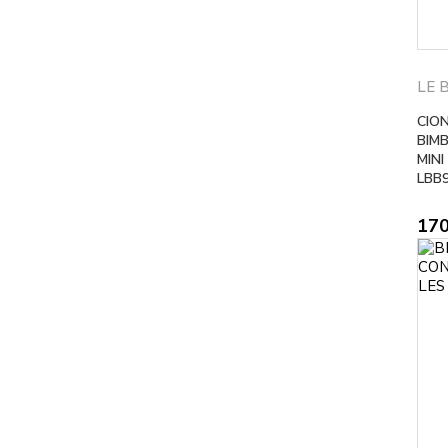
LE 
CIO
BIMB
MINI
LBB
17