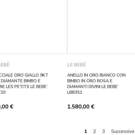
BEBÈ
LE BEBÈ
CCIALE ORO GIALLO 9KT
ANELLO IN ORO BIANCO CON
 DIAMANTE BIMBO E
BIMBO IN ORO ROSA E
E LES PETITS LE BEBE’
DIAMANTI DIVINI LE BEBE’
720
LBB351
0,00
€
1.580,00
€
1
2
3
Successiv