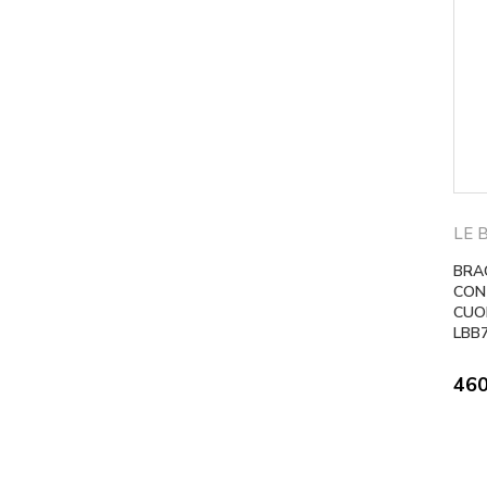
LE 
BRA
CON
CUOR
LBB
46