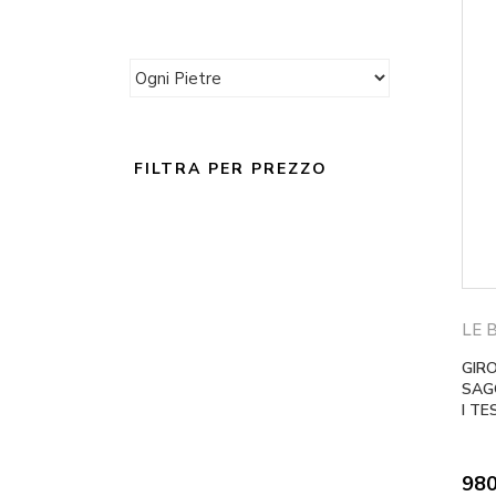
FILTRA PER PREZZO
LE 
GIR
SAG
I TE
98