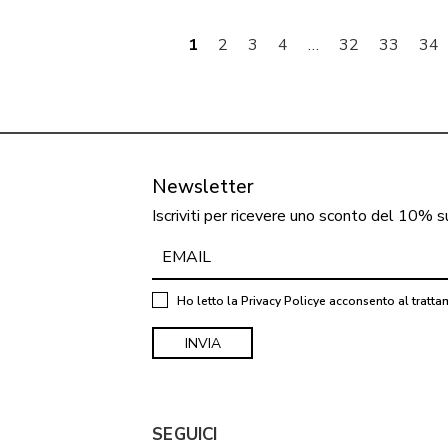
1
2
3
4
…
32
33
34
Newsletter
Iscriviti per ricevere uno sconto del 10% s
Ho letto la
Privacy Policy
e acconsento al tratta
SEGUICI