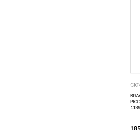
GIO
BRA
PICC
118
18