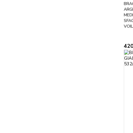
BRAC
ARG
MEDI
SFA
VOI
42