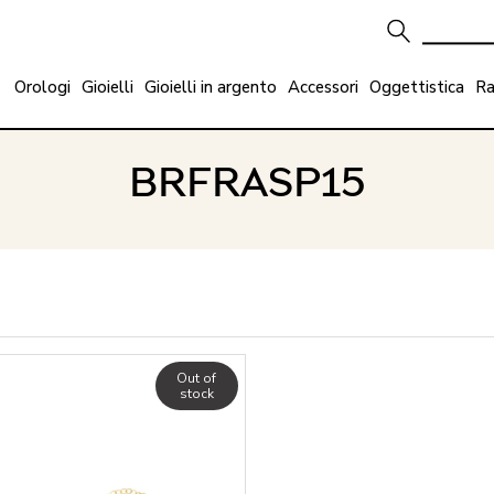
Orologi
Gioielli
Gioielli in argento
Accessori
Oggettistica
Ra
BRFRASP15
Out of
stock