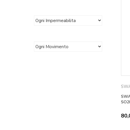
SW
SWA
SO2
80