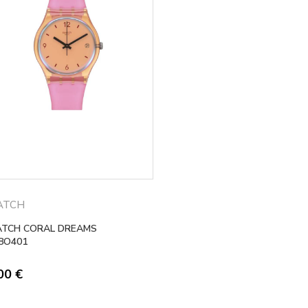
ATCH
TCH CORAL DREAMS
8O401
,00
€