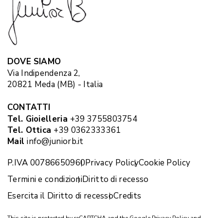
DOVE SIAMO
Via Indipendenza 2,
20821 Meda (MB) - Italia
CONTATTI
Tel. Gioielleria
+39 3755803754
Tel. Ottica
+39 0362333361
Mail
info@juniorb.it
P.IVA 00786650960
Privacy Policy
Cookie Policy
Termini e condizioni
Diritto di recesso
Esercita il Diritto di recesso
Credits
This site is protected by reCAPTCHA and the Google
Privacy Policy
and