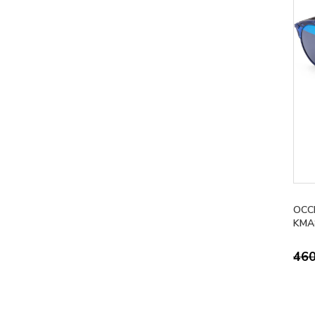
OCC
KMA
46