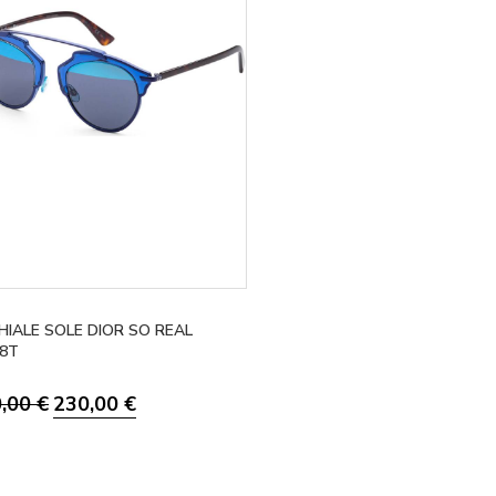
HIALE SOLE DIOR SO REAL
8T
Il prezzo originale era: 460,00 €.
Il prezzo attuale è: 230,00 €.
0,00
€
230,00
€