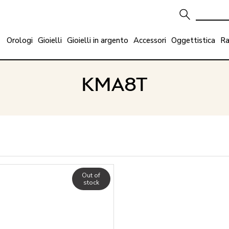
Orologi
Gioielli
Gioielli in argento
Accessori
Oggettistica
Ra
KMA8T
Out of
stock