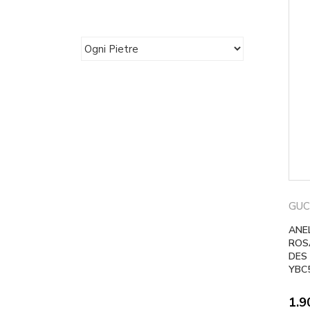
GUC
ANE
ROS
DES
YBC
1.9