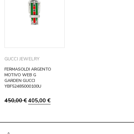
GUCCI JEWELRY
FERMASOLDI ARGENTO
MOTIVO WEB G
GARDEN GUCCI
YBF52485000100U
Il
Il
450,00
€
405,00
€
prezzo
prezzo
originale
attuale
era:
è:
450,00 €.
405,00 €.