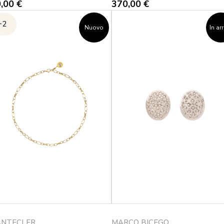
0,00
€
370,00
€
+2
Nuovo
In ar
NTECLER
MARCO BICEGO