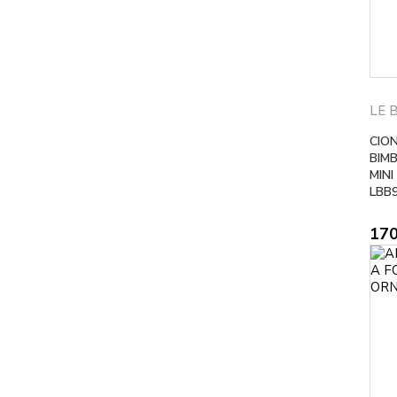
LE 
CIO
BIMB
MINI
LBB
17