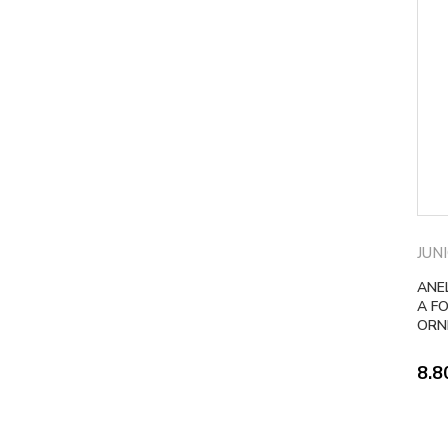
JUN
ANE
A FO
ORN
8.8