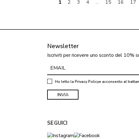
1
2
3
4
…
15
16
17
Newsletter
Iscriviti per ricevere uno sconto del 10% s
Ho letto la
Privacy Policy
e acconsento al tratta
SEGUICI