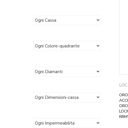
LO
ORO
ACC
ORO
LOC
RRM