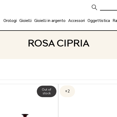
Orologi
Gioielli
Gioielli in argento
Accessori
Oggettistica
Ra
ROSA CIPRIA
Out of
+2
stock