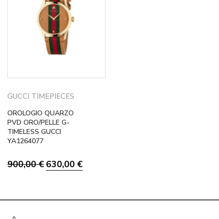
GUCCI TIMEPIECES
OROLOGIO QUARZO
PVD ORO/PELLE G-
TIMELESS GUCCI
YA1264077
Il
Il
900,00
€
630,00
€
prezzo
prezzo
originale
attuale
era:
è:
900,00 €.
630,00 €.