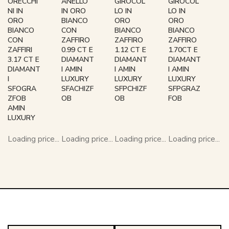
ORECCHI
ANELLO
GIROCOL
GIROCOL
NI IN
IN ORO
LO IN
LO IN
ORO
BIANCO
ORO
ORO
BIANCO
CON
BIANCO
BIANCO
CON
ZAFFIRO
ZAFFIRO
ZAFFIRO
ZAFFIRI
0.99 CT E
1.12 CT E
1.70CT E
3.17 CT E
DIAMANT
DIAMANT
DIAMANT
DIAMANT
I AMIN
I AMIN
I AMIN
I
LUXURY
LUXURY
LUXURY
SFOGRA
SFACHIZF
SFPCHIZF
SFPGRAZ
ZFOB
OB
OB
FOB
AMIN
LUXURY
Loading price...
Loading price...
Loading price...
Loading price...