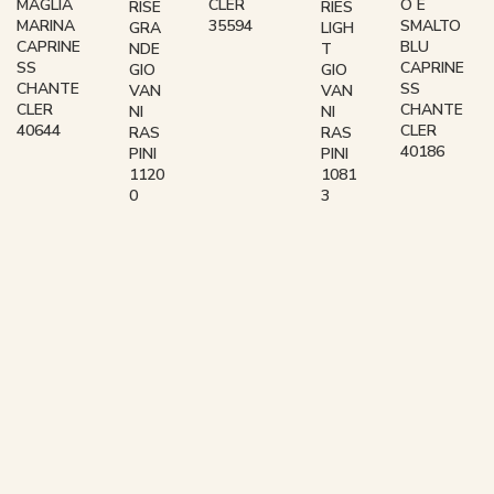
MAGLIA
CLER
O E
RISE
RIES
MARINA
35594
SMALTO
GRA
LIGH
CAPRINE
BLU
NDE
T
SS
CAPRINE
GIO
GIO
CHANTE
SS
VAN
VAN
CLER
CHANTE
NI
NI
40644
CLER
RAS
RAS
40186
PINI
PINI
1120
1081
0
3