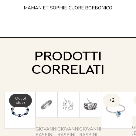
MAMAN ET SOPHIE
CUORE BORBONICO
PRODOTTI
CORRELATI
Out of
+2
stock
G
GIOVANNI
GIOVANNI
GIOVANNI
J
RASPINI
RASPINI
RASPINI