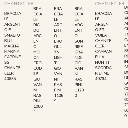
CHANTECLER
CHANTECLER
B
BRA
BRA
BRA
C
BRACCIA
BRACCIA
CCIA
CCIA
CCIA
A
LE
LE
LE
LE
LE
A
ARGENT
ARGENT
RIGI
ARG
ARG
G
O E
O ET
DO
ENT
ENT
T
SMALTO
VOILÀ
ARG
O
O
C
BLU
CHANTE
ENT
BRO
SUN
E
MAGLIA
CLER
O
OKL
RISE
S
MARINA
CAMPAN
MO
YN
GRA
R
CAPRINE
ELLA
ON
LIGH
NDE
IN
SS
NON TI
CRO
T
GIO
S
CHANTE
SCORDA
COD
GIO
VAN
B
CLER
R DI ME
ILE
VAN
NI
U
40655
40734
GIO
NI
RAS
G
VAN
RAS
PINI
C
NI
PINI
1120
Y
RAS
1105
0
6
PINI
9
7
1080
0
1
0