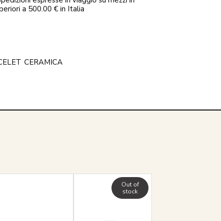
periori a 500.00 € in Italia
CELET
CERAMICA
Out of
stock