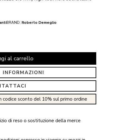
anti
BRAND:
Roberto Demeglio
gi al carrello
I INFORMAZIONI
NTATTACI
n codice sconto del 10% sul primo ordine
zio di reso o sostituzione della merce
pedizioni espresse in viaggio su mezzi in