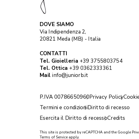
DOVE SIAMO
Via Indipendenza 2,
20821 Meda (MB) - Italia
CONTATTI
Tel. Gioielleria
+39 3755803754
Tel. Ottica
+39 0362333361
Mail
info@juniorb.it
P.IVA 00786650960
Privacy Policy
Cookie
Termini e condizioni
Diritto di recesso
Esercita il Diritto di recesso
Credits
This site is protected by reCAPTCHA and the Google
Priv
Terms of Service
apply.