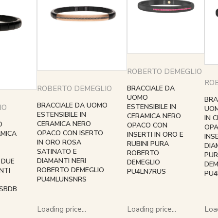
ROBERTO DEMEGLIO
RO
ROBERTO DEMEGLIO
BRACCIALE DA
UOMO
BRA
BRACCIALE DA UOMO
ESTENSIBILE IN
IO
UOM
ESTENSIBILE IN
CERAMICA NERO
IN 
CERAMICA NERO
O
OPACO CON
OP
OPACO CON ISERTO
AMICA
INSERTI IN ORO E
INS
IN ORO ROSA
RUBINI PURA
DIA
SATINATO E
ROBERTO
PUR
DIAMANTI NERI
 DUE
DEMEGLIO
DEM
ROBERTO DEMEGLIO
NTI
PU4LN7RUS
PU
PU4MLUNSNRS
SBDB
Loading price...
Loading price...
Load