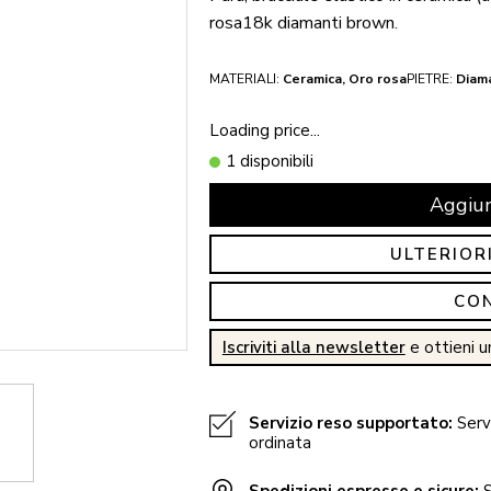
rosa18k diamanti brown.
MATERIALI:
Ceramica, Oro rosa
PIETRE:
Diam
Loading price...
1 disponibili
Aggiun
ULTERIOR
CO
Iscriviti alla newsletter
e ottieni u
Servizio reso supportato:
Servi
ordinata
Spedizioni espresse e sicure:
S