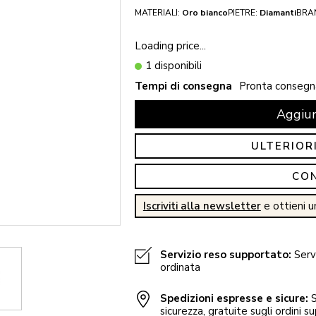
MATERIALI:
Oro bianco
PIETRE:
Diamanti
BRA
Loading price...
1 disponibili
Tempi di consegna
Pronta consegn
Aggiun
ULTERIOR
CO
Iscriviti alla newsletter
e ottieni u
Servizio reso supportato:
Servi
ordinata
Spedizioni espresse e sicure:
S
sicurezza, gratuite sugli ordini su