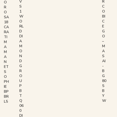
V
R
O
S
C
R
1
O
O
W
BI
SA
O
C
18
RL
E
CA
D
G
RA
DI
O
TI
A
–
M
M
M
A
O
A
M
N
S
A
D
AI
N
G
-
ET
R
B
S
O
G
O
U
80
PH
P
5
IE
B
B
BP
T
Y
BR
Q
W
L5
06
0
DI