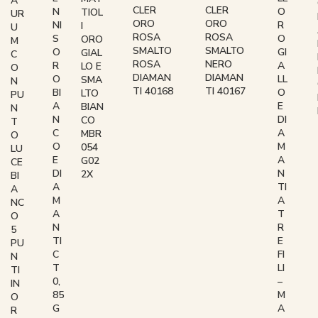
A
CLER
CLER
N
O
TIOL
UR
ORO
ORO
NI
R
I
U
ROSA
ROSA
S
O
ORO
M
SMALTO
SMALTO
O
GI
GIAL
C
ROSA
NERO
R
A
LO E
O
DIAMAN
DIAMAN
O
LL
SMA
N
TI 40168
TI 40167
BI
O
LTO
PU
A
E
BIAN
N
N
DI
CO
T
C
A
MBR
O
O
M
054
LU
E
A
G02
CE
DI
N
2X
BI
A
TI
A
M
A
NC
A
T
O
N
R
5
TI
E
PU
C
FI
N
T
LI
TI
0,
–
IN
85
M
O
G
A
R