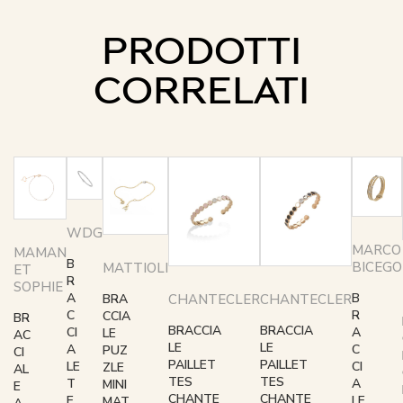
PRODOTTI
CORRELATI
WDG
MARCO
MAMAN
B
BICEGO
MATTIOLI
ET
R
SOPHIE
A
B
CHANTECLER
CHANTECLER
BRA
C
R
CCIA
BR
BRACCIA
BRACCIA
CI
A
LE
AC
LE
LE
A
C
PUZ
CI
PAILLET
PAILLET
LE
CI
ZLE
AL
TES
TES
T
A
MINI
E
CHANTE
CHANTE
E
LE
MAT