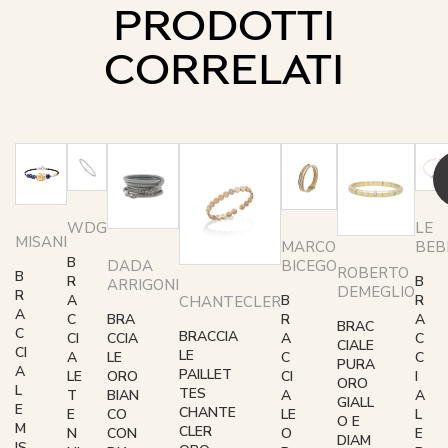
PRODOTTI
CORRELATI
WDG
LE
MISANI
BEB
MARCO
B
BICEGO
DADA
ROBERTO
B
R
B
ARRIGONI
DEMEGLIO
R
A
R
B
CHANTECLER
A
C
A
R
BRA
BRAC
C
BRACCIA
CI
C
A
CCIA
CIALE
CI
LE
A
C
C
LE
PURA
A
PAILLET
LE
I
CI
ORO
ORO
L
TES
T
A
A
BIAN
GIALL
E
CHANTE
E
L
LE
CO
O E
M
CLER
N
E
O
CON
DIAM
IS