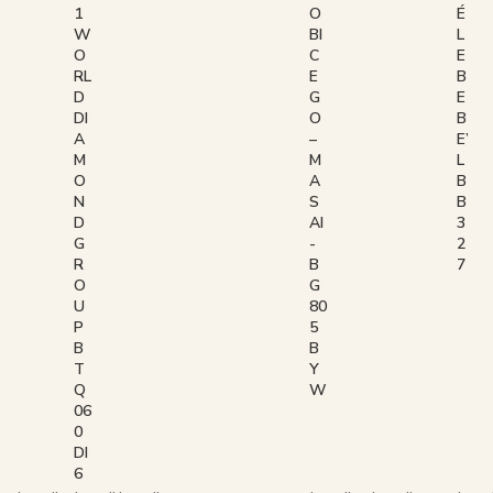
1
É
O
W
L
BI
O
E
C
RL
B
E
D
E
G
DI
B
O
A
E’
–
M
L
M
O
B
A
N
B
S
D
3
AI
G
2
-
R
7
B
O
G
U
80
P
5
B
B
T
Y
Q
W
06
0
DI
6