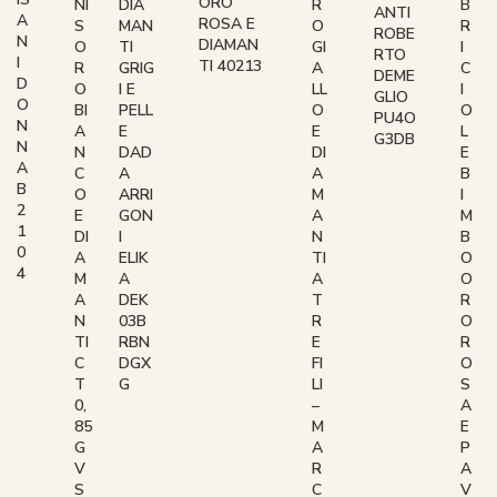
ORO
NI
B
R
DIA
ANTI
A
ROSA E
S
R
O
MAN
ROBE
N
DIAMAN
O
I
GI
TI
RTO
I
TI 40213
R
C
A
GRIG
DEME
D
O
I
LL
I E
GLIO
O
BI
O
O
PELL
PU4O
N
A
L
E
E
G3DB
N
N
E
DI
DAD
A
C
B
A
A
B
O
I
M
ARRI
2
E
M
A
GON
1
DI
B
N
I
0
A
O
TI
ELIK
4
M
O
A
A
A
R
T
DEK
N
O
R
03B
TI
R
E
RBN
C
O
FI
DGX
T
S
LI
G
0,
A
–
85
E
M
G
P
A
V
A
R
S
V
C