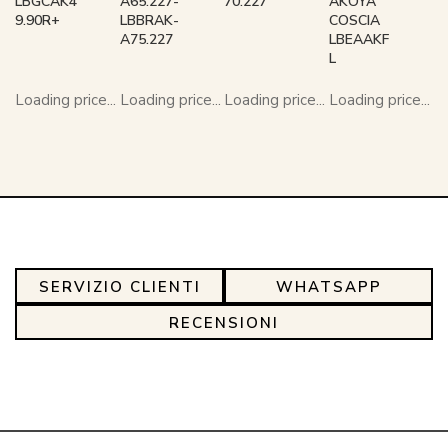
LBGCAK4
A65.227-
70.227
AKOYA
9.90R+
LBBRAK-
COSCIA
A75.227
LBEAAKF
L
Loading price...
Loading price...
Loading price...
Loading price...
SERVIZIO CLIENTI
WHATSAPP
RECENSIONI